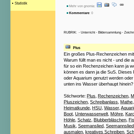
•
Statistik
Mehr von gnomia:
Kommentare
: 0
RUBRIK:
-
Unterricht
-
Bildersammlung
-
Zeich
Plus
Ein großes Plus-Rechenzeichen mit In
Warum füllt man es nicht - und die 
für so ein Rechenzeichen kann ja woh
können es dann ja die SuS. Dieses 
oder Aquarium genutzt werden oder 
unten ins Wasser überhaupt hinein?
Stichworte:
Plus
,
Rechenzeichen
,
M
Pluszeichen
,
Schreibanlass
,
Mathe
Heimatkunde
,
HSU
,
Wasser
,
Aquar
Boot
,
Unterwasserwelt
,
Möhre
,
Karo
Höhle
,
Schatz
,
Blubberbläschen
,
Fi
Musik
,
Seemanslied
,
Seemannslied
ausmalen
,
kreatives Schreiben
,
Sch