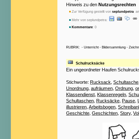
Hinweis zu den
Nutzungsrechten
Zur Verfügung gestellt von
seplundpetra
am
Mehr von seplundpetra:
Kommentare
: 0
RUBRIK:
-
Unterricht
-
Bildersammlung
-
Zeich
Schulrucksäcke
Ein ungeordneter Haufen Schulruck
Stichworte:
Rucksack
,
Schultasche
Unordnung
,
aufräumen
,
Ordnung
,
o
Klassendienst
,
Klassenregeln
,
Schu
Schultaschen
,
Rucksäcke
,
Pause
,
illustrieren
,
Arbeitsbogen
,
Schreiban
Geschichte
,
Geschichten
,
Story
,
Vo