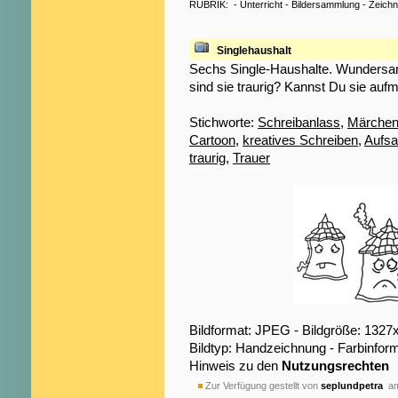
RUBRIK:
-
Unterricht
-
Bildersammlung
-
Zeich
Singlehaushalt
Sechs Single-Haushalte. Wundersam
sind sie traurig? Kannst Du sie auf
Stichworte:
Schreibanlass
,
Märche
Cartoon
,
kreatives Schreiben
,
Aufsa
traurig
,
Trauer
Bildformat: JPEG - Bildgröße: 1327
Bildtyp: Handzeichnung - Farbinfor
Hinweis zu den
Nutzungsrechten
Zur Verfügung gestellt von
seplundpetra
am