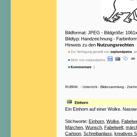
Bildformat: JPEG - Bildgröße: 1061
Bildtyp: Handzeichnung - Farbinfor
Hinweis zu den
Nutzungsrechten
Zur Verfügung gestellt von
seplundpetra
am
Mehr von seplundpetra:
Kommentare
: 1
RUBRIK:
-
Unterricht
-
Bildersammlung
-
Zeich
Einhorn
Ein Einhorn auf einer Wolke. Nasow
Stichworte:
Einhorn
,
Wolke
,
Fabelw
Märchen
,
Wunsch
,
Fabelwelt
,
märc
Cartoon
,
Schreibanlass
,
kreatives 