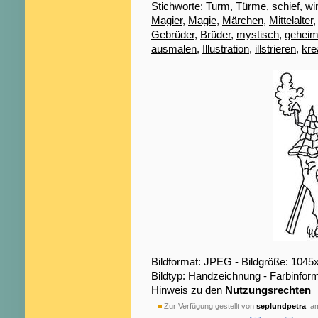
Stichworte:
Turm
,
Türme
,
schief
,
wi
Magier
,
Magie
,
Märchen
,
Mittelalter
Gebrüder
,
Brüder
,
mystisch
,
gehei
ausmalen
,
Illustration
,
illstrieren
,
kre
Bildformat: JPEG - Bildgröße: 1045
Bildtyp: Handzeichnung - Farbinfor
Hinweis zu den
Nutzungsrechten
Zur Verfügung gestellt von
seplundpetra
am