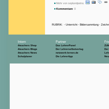
Mehr von seplundpetra:
Kommentare
: 0
RUBRIK:
-
Unterricht
-
Bildersammlung
-
Zeich
Intern
Partner
Fri
4teachers Shop
Das LehrerPanel
ZU
4teachers Blogs
Der Lehrerselbstverlag
Der
4teachers News
netzwerk-lernen.de
Leh
Schulplaner
Die LehrerApp
Neu