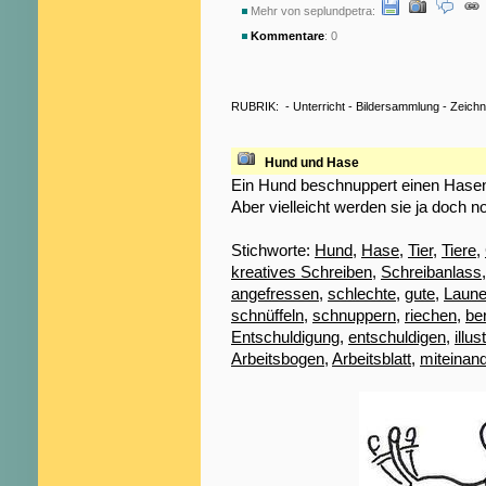
Mehr von seplundpetra:
Kommentare
: 0
RUBRIK:
-
Unterricht
-
Bildersammlung
-
Zeich
Hund und Hase
Ein Hund beschnuppert einen Hasen, 
Aber vielleicht werden sie ja doch 
Stichworte:
Hund
,
Hase
,
Tier
,
Tiere
,
kreatives Schreiben
,
Schreibanlass
angefressen
,
schlechte
,
gute
,
Laun
schnüffeln
,
schnuppern
,
riechen
,
be
Entschuldigung
,
entschuldigen
,
illus
Arbeitsbogen
,
Arbeitsblatt
,
miteinan