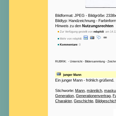
Bildformat: JPEG - Bildgröße: 2338
Bildtyp: Handzeichnung - Farbinfor
Hinweis zu den
Nutzungsrechten
Zur Verfügung gestellt von
rebphili
am 14.1
Mehr von rebphili:
Kommentare
: 0
RUBRIK:
-
Unterricht
-
Bildersammlung
-
Zeich
junger Mann
Ein junger Mann - fröhlich grüßend.
Stichworte:
Mann
,
männlich
,
maskul
Generation
,
Generationenvertrag
,
F
Charakter
,
Geschichte
,
Bildgeschic