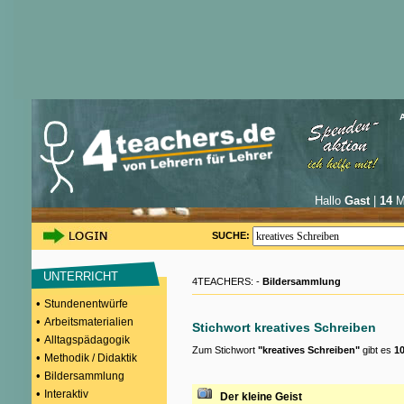
Hallo
Gast
|
14
Mi
SUCHE:
UNTERRICHT
4TEACHERS: -
Bildersammlung
•
Stundenentwürfe
•
Arbeitsmaterialien
Stichwort kreatives Schreiben
•
Alltagspädagogik
Zum Stichwort
"kreatives Schreiben"
gibt es
10
•
Methodik / Didaktik
•
Bildersammlung
•
Interaktiv
Der kleine Geist