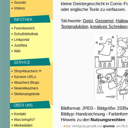
•
Sounds
kleine Geistergeschicht in Comic-
•
Videos
oder englische Texte zu verfassen.
INFOTHEK
Stichworte:
Geist
,
Gespenst
,
Hallo
Textproduktion
,
kreatives Schreiben
•
Forenbereich
•
Schulbibliothek
•
Linkportal
•
Just4tea
•
Wiki
SERVICE
•
Shop4teachers
•
Kürzere URLs
•
4teachers Blogs
•
News4teachers
•
Stellenangebote
ÜBER UNS
Bildformat: JPEG - Bildgröße: 2335
Bildtyp: Handzeichnung - Farbinfor
•
Kontakt
Hinweis zu den
Nutzungsrechten
•
Was bringt's?
•
Mediadaten
Zur Verfügung gestellt von
gnomia
am 06.0