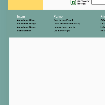
Intern
Partner
Fri
4teachers Shop
Das LehrerPanel
ZU
4teachers Blogs
Der Lehrerselbstverlag
Der
4teachers News
netzwerk-lernen.de
Leh
Schulplaner
Die LehrerApp
Neu