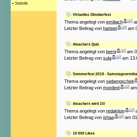
•
Statistik
Virtuelles Oktoberfest
Thema angelegt von
emiliach
am
Letzter Beitrag von
hartpet
am 0
4teachers Quiz
Thema angelegt von
berni
am 04
Letzter Beitrag von
sula
am 13.0
Sommerfest 2019 - Samstagvormittag 
Thema angelegt von
siebengscheit
Letzter Beitrag von
mordent
am 
4teachers wird 15!
Thema angelegt von
redaktion
a
Letzter Beitrag von
ishaa
am 01.
10 000 Likes