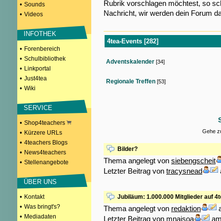
Rubrik vorschlagen möchtest, so sch
•
Sounds
Nachricht, wir werden dein Forum da
•
Videos
INFOTHEK
4tea-Events [282]
•
Forenbereich
•
Schulbibliothek
Adventskalender
[34]
•
Linkportal
•
Just4tea
Regionale Treffen
[53]
•
Wiki
SERVICE
•
Shop4teachers
Gehe zu
•
Kürzere URLs
•
4teachers Blogs
Bilder?
•
News4teachers
Thema angelegt von
siebengscheit
•
Stellenangebote
Letzter Beitrag von
tracysnead
ÜBER UNS
•
Kontakt
Jubiläum: 1.000.000 Mitglieder auf 4
•
Was bringt's?
Thema angelegt von
redaktion
a
•
Mediadaten
Letzter Beitrag von
mnaisoa
am 