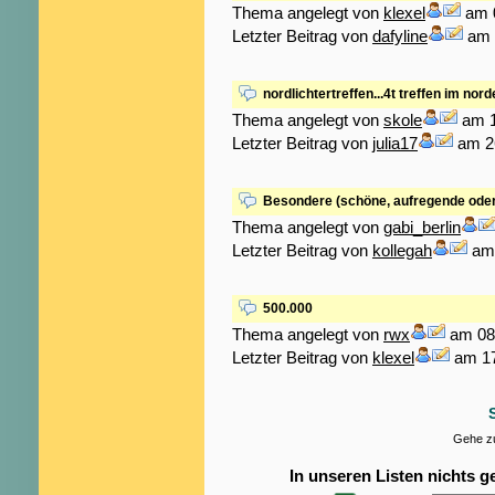
Thema angelegt von
klexel
am 0
Letzter Beitrag von
dafyline
am 
nordlichtertreffen...4t treffen im no
Thema angelegt von
skole
am 1
Letzter Beitrag von
julia17
am 26
Besondere (schöne, aufregende oder
Thema angelegt von
gabi_berlin
Letzter Beitrag von
kollegah
am 
500.000
Thema angelegt von
rwx
am 08.
Letzter Beitrag von
klexel
am 17
Gehe zu
In unseren Listen nichts 