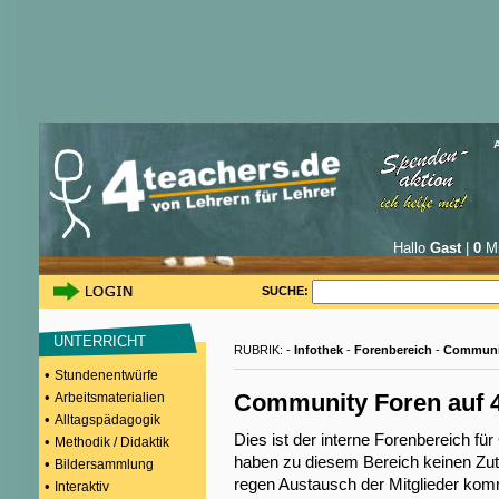
Hallo
Gast
|
0
Mi
SUCHE:
UNTERRICHT
RUBRIK: -
Infothek
-
Forenbereich
-
Communi
•
Stundenentwürfe
•
Community Foren auf 4
Arbeitsmaterialien
•
Alltagspädagogik
Dies ist der interne Forenbereich fü
•
Methodik / Didaktik
haben zu diesem Bereich keinen Zutr
•
Bildersammlung
regen Austausch der Mitglieder ko
•
Interaktiv