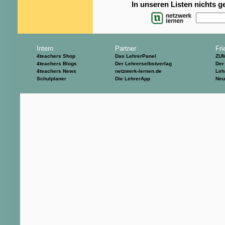
In unseren Listen nichts 
Intern
Partner
Fri
4teachers Shop
Das LehrerPanel
ZU
4teachers Blogs
Der Lehrerselbstverlag
Der
4teachers News
netzwerk-lernen.de
Leh
Schulplaner
Die LehrerApp
Neu