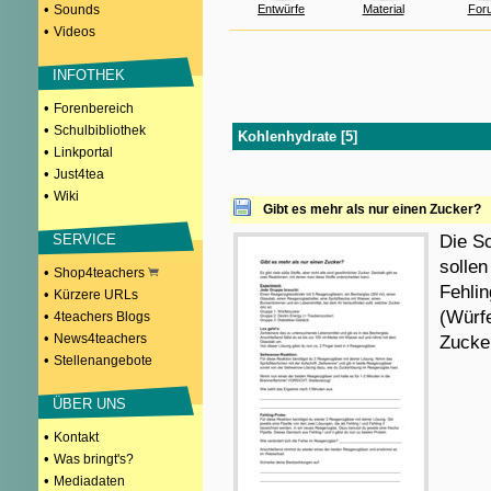
•
Sounds
Entwürfe
Material
For
•
Videos
INFOTHEK
•
Forenbereich
•
Schulbibliothek
Kohlenhydrate [5]
•
Linkportal
•
Just4tea
•
Wiki
Gibt es mehr als nur einen Zucker?
SERVICE
Die S
solle
•
Shop4teachers
Fehli
•
Kürzere URLs
(Würfe
•
4teachers Blogs
•
News4teachers
Zucke
•
Stellenangebote
ÜBER UNS
•
Kontakt
•
Was bringt's?
•
Mediadaten