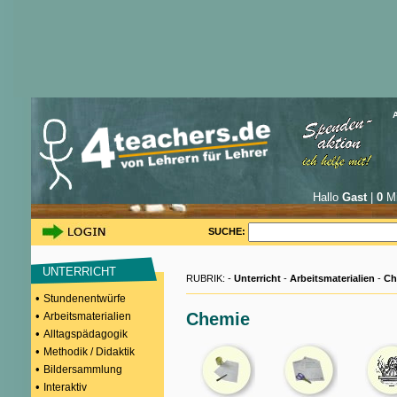
Hallo
Gast
|
0
Mi
SUCHE:
UNTERRICHT
RUBRIK: -
Unterricht
-
Arbeitsmaterialien
-
Ch
•
Stundenentwürfe
•
Chemie
Arbeitsmaterialien
•
Alltagspädagogik
•
Methodik / Didaktik
•
Bildersammlung
•
Interaktiv