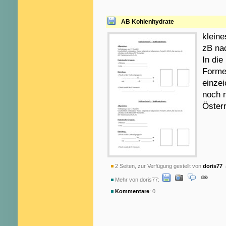
AB Kohlenhydrate
klein
zB na
In die
Forme
einze
noch n
Österr
2 Seiten, zur Verfügung gestellt von
doris77
a
Mehr von doris77:
Kommentare
: 0