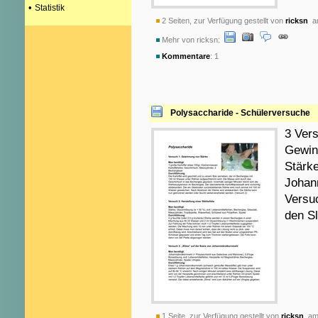
•
Statistik
2 Seiten, zur Verfügung gestellt von
ricksn
am
Mehr von ricksn:
Kommentare
: 1
Polysaccharide - Schülerversuche
3 Ver
Gewin
Stärke
Johann
Versuc
den S
1 Seite, zur Verfügung gestellt von
ricksn
am 