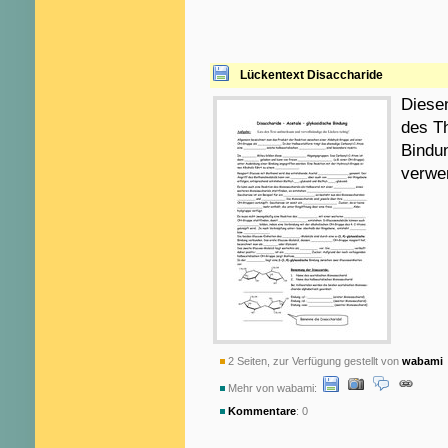
Lückentext Disaccharide
Diese
des T
Bindun
verwe
2 Seiten, zur Verfügung gestellt von
wabami
Mehr von wabami:
Kommentare
: 0