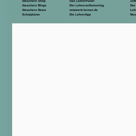
4teachers Shop
Das LehrerPanel
ZU
4teachers Blogs
Der Lehrerselbstverlag
Der
4teachers News
netzwerk-lernen.de
Leh
Schulplaner
Die LehrerApp
Neu