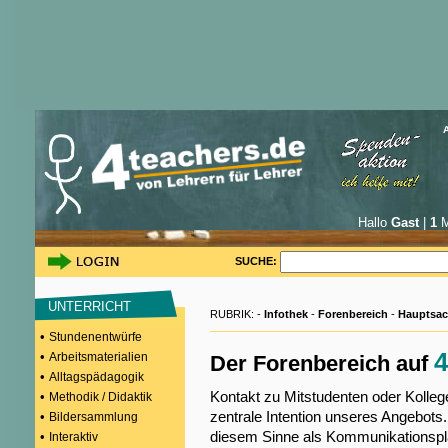
Hallo
Gast
|
1
M
SUCHE:
UNTERRICHT
RUBRIK: -
Infothek
-
Forenbereich
-
Hauptsac
•
Stundenentwürfe
4
•
Arbeitsmaterialien
Der Forenbereich auf
•
Alltagspädagogik
Kontakt zu Mitstudenten oder Kollege
•
Methodik / Didaktik
zentrale Intention unseres Angebots.
•
Bildersammlung
diesem Sinne als Kommunikationspla
•
Interaktiv