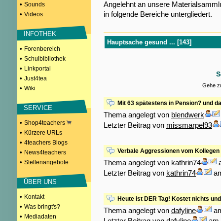
Angelehnt an unsere Materialsamml
•
Sounds
in folgende Bereiche untergliedert.
•
Videos
INFOTHEK
Hauptsache gesund ... [143]
•
Forenbereich
•
Schulbibliothek
•
Linkportal
S
•
Just4tea
Gehe zu
•
Wiki
Mit 63 spätestens in Pension? und d
SERVICE
Thema angelegt von
blendwerk
•
Shop4teachers
Letzter Beitrag von
missmarpel93
•
Kürzere URLs
•
4teachers Blogs
Verbale Aggressionen vom Kollegen
•
News4teachers
•
Thema angelegt von
kathrin74
a
Stellenangebote
Letzter Beitrag von
kathrin74
am
ÜBER UNS
•
Kontakt
Heute ist DER Tag! Kostet nichts und h
•
Was bringt's?
Thema angelegt von
dafyline
am
•
Mediadaten
Letzter Beitrag von
dafyline
am 