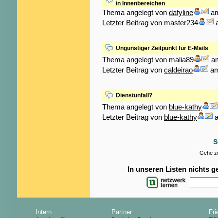
in Innenbereichen
Thema angelegt von
dafyline
am
Letzter Beitrag von
master234
a
Ungünstiger Zeitpunkt für E-Mails
Thema angelegt von
malia89
am
Letzter Beitrag von
caldeirao
am
Dienstunfall?
Thema angelegt von
blue-kathy
Letzter Beitrag von
blue-kathy
a
S
Gehe zu
In unseren Listen nichts 
Intern
Partner
Fri