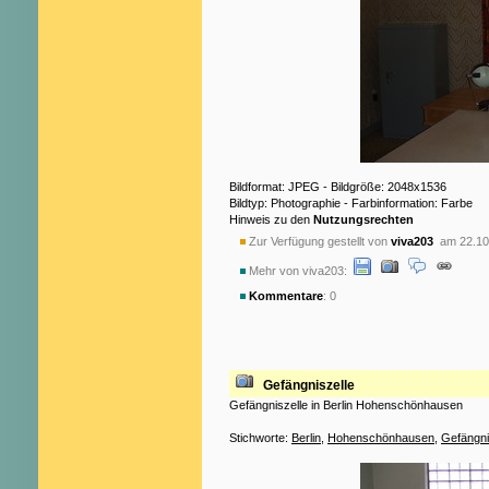
Bildformat: JPEG - Bildgröße: 2048x1536
Bildtyp: Photographie - Farbinformation: Farbe
Hinweis zu den
Nutzungsrechten
Zur Verfügung gestellt von
viva203
am 22.10
Mehr von viva203:
Kommentare
: 0
Gefängniszelle
Gefängniszelle in Berlin Hohenschönhausen
Stichworte:
Berlin
,
Hohenschönhausen
,
Gefängn