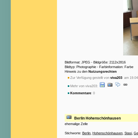
Bildformat: JPEG - Bildgröße: 2112x2816
Bildtyp: Photographie - Farbinformation: Farbe
Hinweis zu den
Nutzungsrechten
Zur Verfügung gestellt von
viva203
am 19.04
Mehr von viva203:
Kommentare
: 0
Berlin Hohenschönhausen
ehemalige Zelle
Stichworte:
Berlin
,
Hohenschönhausen
,
Stasi
,
Ge