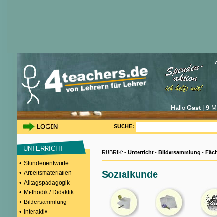
Hallo
Gast
|
9
Mi
SUCHE:
UNTERRICHT
RUBRIK: -
Unterricht
-
Bildersammlung
-
Fäch
•
Stundenentwürfe
•
Sozialkunde
Arbeitsmaterialien
•
Alltagspädagogik
•
Methodik / Didaktik
•
Bildersammlung
•
Interaktiv