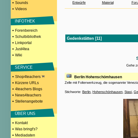
•
Sounds
Entwürfe
Material
For
•
Videos
INFOTHEK
•
Forenbereich
•
Schulbibliothek
Gedenkstätten [11]
•
Linkportal
•
Just4tea
•
Wiki
Gehe zu
SERVICE
•
Shop4teachers
Berlin Hohenschömhausen
•
Kürzere URLs
Zelle mit Folterwerkzeug, die sogenannte Venezi
•
4teachers Blogs
Stichworte:
Berlin
,
Hohenschönhausen
,
Stasi
,
Ge
•
News4teachers
•
Stellenangebote
ÜBER UNS
•
Kontakt
•
Was bringt's?
•
Mediadaten