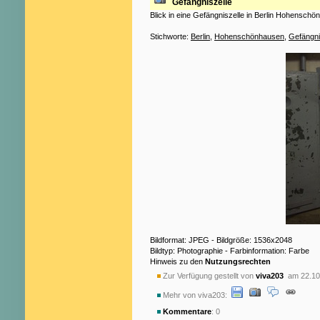
Gefängniszelle
Blick in eine Gefängniszelle in Berlin Hohensch
Stichworte:
Berlin
,
Hohenschönhausen
,
Gefängn
Bildformat: JPEG - Bildgröße: 1536x2048
Bildtyp: Photographie - Farbinformation: Farbe
Hinweis zu den
Nutzungsrechten
Zur Verfügung gestellt von
viva203
am 22.10
Mehr von viva203:
Kommentare
: 0