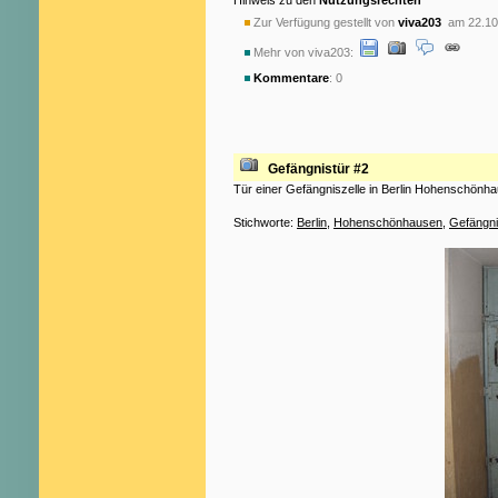
Hinweis zu den
Nutzungsrechten
Zur Verfügung gestellt von
viva203
am 22.10
Mehr von viva203:
Kommentare
: 0
Gefängnistür #2
Tür einer Gefängniszelle in Berlin Hohenschönh
Stichworte:
Berlin
,
Hohenschönhausen
,
Gefängn