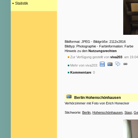
•
Statistik
Bildformat: JPEG - Bildgröße: 2112x2816
Bildtyp: Photographie - Farbinformation: Farbe
Hinweis zu den
Nutzungsrechten
Zur Verfügung gestellt von
viva203
am 19.04
Mehr von viva203:
Kommentare
: 0
Berlin Hohenschönhausen
Verhörzimmer mit Foto von Erich Honecker
Stichworte:
Berlin
,
Hohenschönhausen
,
Stasi
,
Ge