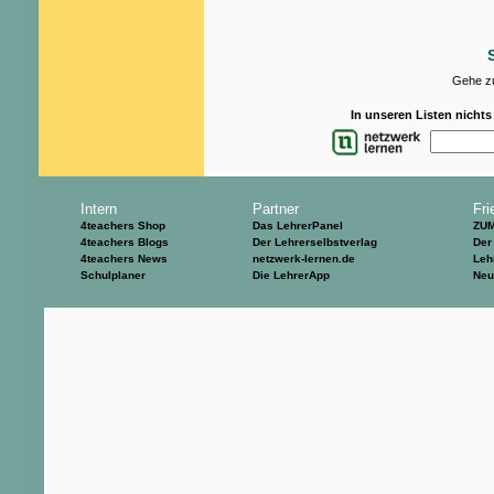
Gehe zu
In unseren Listen nicht
Intern
Partner
Fri
4teachers Shop
Das LehrerPanel
ZU
4teachers Blogs
Der Lehrerselbstverlag
Der
4teachers News
netzwerk-lernen.de
Leh
Schulplaner
Die LehrerApp
Neu