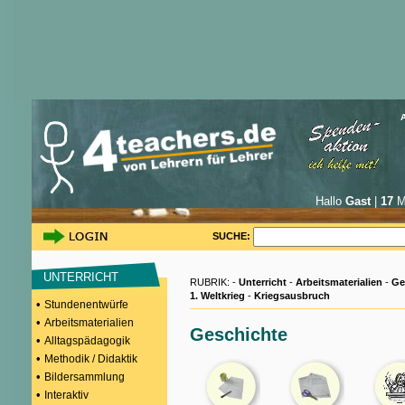
Hallo
Gast
|
17
Mi
SUCHE:
UNTERRICHT
RUBRIK: -
Unterricht
-
Arbeitsmaterialien
-
Ge
1. Weltkrieg
-
Kriegsausbruch
•
Stundenentwürfe
•
Arbeitsmaterialien
Geschichte
•
Alltagspädagogik
•
Methodik / Didaktik
•
Bildersammlung
•
Interaktiv