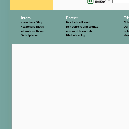
Intern
Partner
Fri
4teachers Shop
Das LehrerPanel
ZU
4teachers Blogs
Der Lehrerselbstverlag
Der
4teachers News
netzwerk-lernen.de
Leh
Schulplaner
Die LehrerApp
Neu