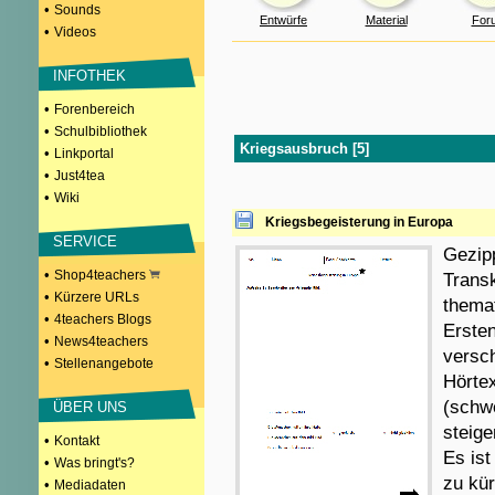
•
Sounds
Entwürfe
Material
For
•
Videos
INFOTHEK
•
Forenbereich
•
Schulbibliothek
Kriegsausbruch [5]
•
Linkportal
•
Just4tea
•
Wiki
Kriegsbegeisterung in Europa
SERVICE
Gezipp
•
Shop4teachers
Transk
•
Kürzere URLs
themat
•
4teachers Blogs
Ersten
•
News4teachers
versc
•
Stellenangebote
Hörtex
(schwe
ÜBER UNS
steig
•
Kontakt
Es ist
•
Was bringt's?
zu kür
•
Mediadaten