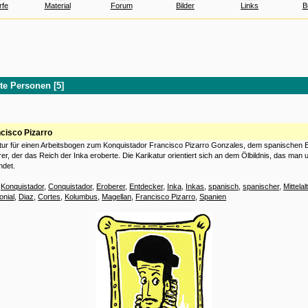
rfe
Material
Forum
Bilder
Links
B
e Personen [5]
cisco Pizarro
atur für einen Arbeitsbogen zum Konquistador Francisco Pizarro Gonzales, dem spanischen 
er, der das Reich der Inka eroberte. Die Karikatur orientiert sich an dem Ölbildnis, das man u
ndet.
:
Konquistador
,
Conquistador
,
Eroberer
,
Entdecker
,
Inka
,
Inkas
,
spanisch
,
spanischer
,
Mittelal
onial
,
Diaz
,
Cortes
,
Kolumbus
,
Magellan
,
Francisco Pizarro
,
Spanien