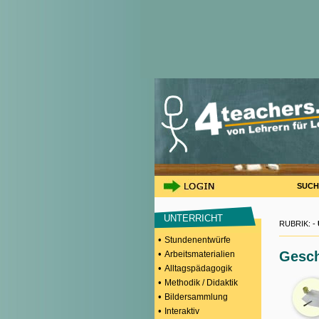
SUCH
UNTERRICHT
RUBRIK: -
•
Stundenentwürfe
•
Gesch
Arbeitsmaterialien
•
Alltagspädagogik
•
Methodik / Didaktik
•
Bildersammlung
•
Interaktiv