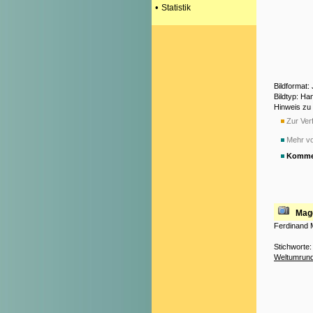
•
Statistik
Bildformat:
Bildtyp: Ha
Hinweis zu
Zur Verf
Mehr vo
Komme
Mag
Ferdinand M
Stichworte
Weltumrun