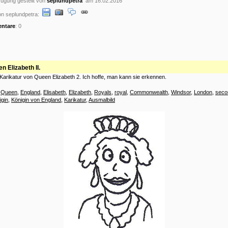
ügung gestellt von
seplundpetra
am 16.02.2016
n seplundpetra:
ntare
: 0
n Elizabeth II.
 Karikatur von Queen Elizabeth 2. Ich hoffe, man kann sie erkennen.
:
Queen
,
England
,
Elisabeth
,
Elizabeth
,
Royals
,
royal
,
Commonwealth
,
Windsor
,
London
,
seco
igin
,
Königin von England
,
Karikatur
,
Ausmalbild