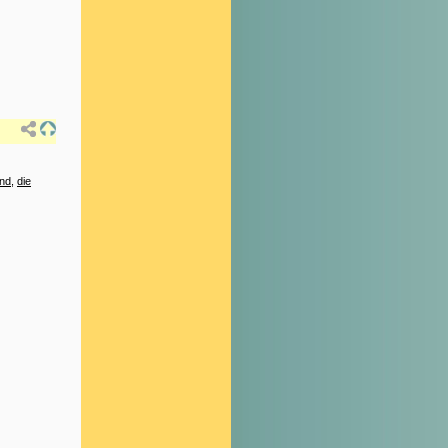
nd
,
die