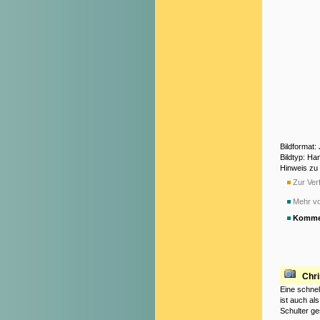
Bildformat:
Bildtyp: H
Hinweis zu
Zur Verf
Mehr vo
Komme
Chr
Eine schnel
ist auch al
Schulter ges