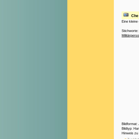
Che
Eine kleine
Stichworte
Militärpers
Bildformat:
Bildtyp: H
Hinweis zu