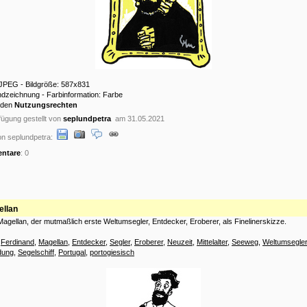
 JPEG - Bildgröße: 587x831
ndzeichnung - Farbinformation: Farbe
 den
Nutzungsrechten
ügung gestellt von
seplundpetra
am 31.05.2021
n seplundpetra:
ntare
: 0
ellan
agellan, der mutmaßlich erste Weltumsegler, Entdecker, Eroberer, als Finelinerskizze.
:
Ferdinand
,
Magellan
,
Entdecker
,
Segler
,
Eroberer
,
Neuzeit
,
Mittelalter
,
Seeweg
,
Weltumsegler
dung
,
Segelschiff
,
Portugal
,
portogiesisch