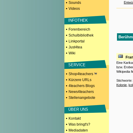
•
Sounds
Entwü
•
Videos
INFOTHEK
•
Forenbereich
•
Schulbibliothek
Berühmt
•
Linkportal
•
Just4tea
•
Wiki
Fran
Eine Karik
SERVICE
bzw. Erober
Wikipedia fi
•
Shop4teachers
•
Kürzere URLs
Stichworte
Kolonie
,
kol
•
4teachers Blogs
•
News4teachers
•
Stellenangebote
ÜBER UNS
•
Kontakt
•
Was bringt's?
•
Mediadaten