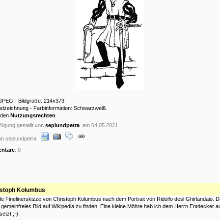
 JPEG - Bildgröße: 214x373
andzeichnung - Farbinformation: Schwarzweiß
 den
Nutzungsrechten
ügung gestellt von
seplundpetra
am 04.05.2021
n seplundpetra:
ntare
: 0
istoph Kolumbus
le Finelinerskizze von Christoph Kolumbus nach dem Portrait von Ridolfo desl Ghirlandaio. D
s gemeinfreies Bild auf Wikipedia zu finden. Eine kleine Möhre hab ich dem Herrn Entdecker au
etzt ;-)