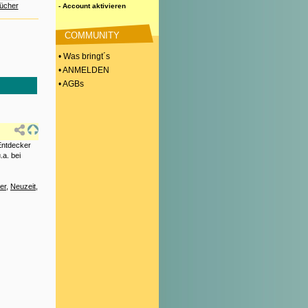
ücher
- Account aktivieren
COMMUNITY
• Was bringt´s
• ANMELDEN
• AGBs
Entdecker
.a. bei
ter
,
Neuzeit
,