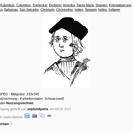
:
Kolumbus
,
Columbus
,
Entdecker
,
Eroberer
,
Amerika
,
Santa Maria
,
Spanien
,
Kolonialisierung
,
ka
,
Bahamas
,
San Salvador
,
Christoph
,
Christopher
,
Indien
,
Seeweg
,
Indios
,
Indianer
 JPEG - Bildgröße: 233x345
andzeichnung - Farbinformation: Schwarzweiß
 den
Nutzungsrechten
ügung gestellt von
seplundpetra
am 04.05.2021
n seplundpetra:
ntare
: 0