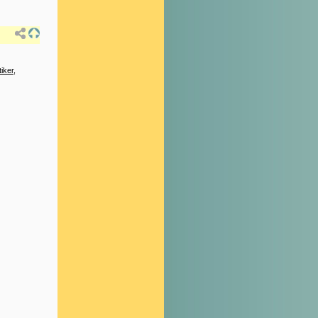
tiker
,