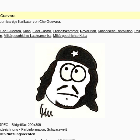
 Guevara
 comicartige Karikatur von Che Guevara.
:
Che Guevara
,
Kuba
,
Fidel Castro
,
Freiheitskämpfer
,
Revolution
,
Kubanische Revolution
,
Poli
on
,
Militärgeschichte Lateinamerika
,
Militärgeschichte Kuba
 JPEG - Bildgröße: 290x309
andzeichnung - Farbinformation: Schwarzweiß
 den
Nutzungsrechten