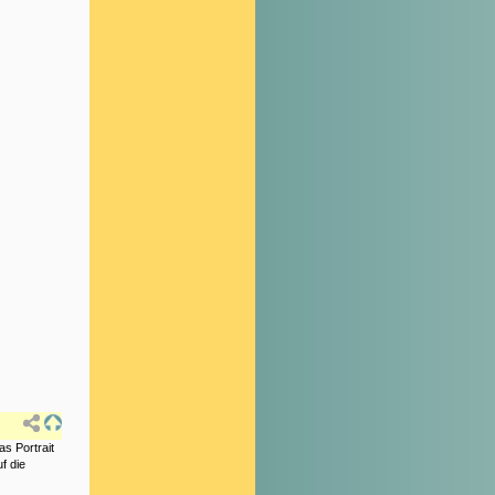
as Portrait
f die