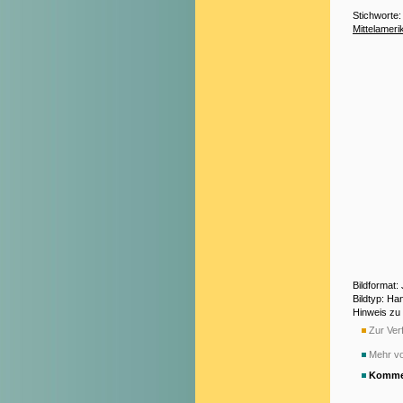
Stichworte
Mittelameri
Bildformat:
Bildtyp: H
Hinweis zu
Zur Verf
Mehr vo
Komme