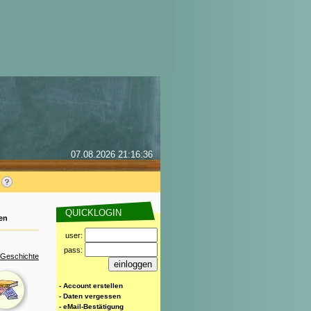
07.08.2026 21:16:36
QUICKLOGIN
en
user:
pass:
 Geschichte
- Account erstellen
- Daten vergessen
- eMail-Bestätigung