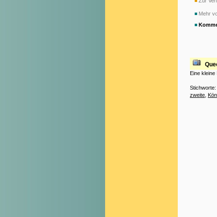
Zur Verf
Mehr vo
Komme
Quee
Eine kleine
Stichworte
zweite
,
Kön