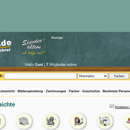
Anzeige:
Hallo
Gast
|
7
Mitglieder online
E:
Unterricht
-
Bildersammlung
-
Zeichnungen
-
Fächer
-
Geschichte
-
Berühmte Person
ichte
Redaktion