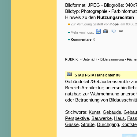
Bildformat: JPEG - Bildgröße: 940x
Bildtyp: Photographie - Farbinformat
Hinweis zu den
Nutzungsrechten
Zur Verfügung gestellt von
hops
am 03.06.2
Mehr von hops:
Kommentare
: 0
RUBRIK:
-
Unterricht
-
Bildersammlung
-
Fäche
STADT-STATTansichten #8
Gebäudeteil-/Gebäudeensemble zum
Bereich Architektur; unterschiedliche
nutzbar; zur Wahrnehmung untersch
oder Betrachtung von Bildausschnit
Stichworte:
Kunst
,
Gebäude
,
Gebäud
Perspektive
,
Bauwerke
,
Haus
,
Fas
Gasse
,
Straße
,
Durchgang
,
Kopfstei