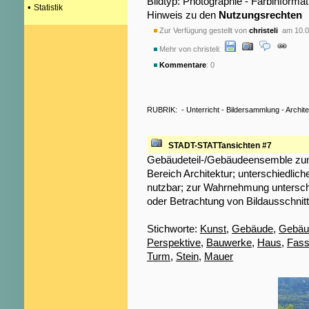
Bildtyp: Photographie - Farbinformat
•
Statistik
Hinweis zu den
Nutzungsrechten
Zur Verfügung gestellt von
christeli
am 10.0
Mehr von christeli:
Kommentare
: 0
RUBRIK:
-
Unterricht
-
Bildersammlung
-
Archite
STADT-STATTansichten #7
Gebäudeteil-/Gebäudeensemble zum
Bereich Architektur; unterschiedliche
nutzbar; zur Wahrnehmung untersch
oder Betrachtung von Bildausschnit
Stichworte:
Kunst
,
Gebäude
,
Gebäud
Perspektive
,
Bauwerke
,
Haus
,
Fas
Turm
,
Stein
,
Mauer