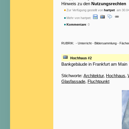
Hinweis zu den
Nutzungsrechten
Zur Verfügung gestellt von
hartpet
am 30.04
Mehr von hartpet:
Kommentare
: 0
RUBRIK:
-
Unterricht
-
Bildersammlung
-
Fäche
Hochhaus #2
Bankgebäude in Frankfurt am Main
Stichworte:
Architektur
,
Hochhaus
,
Glasfassade
,
Fluchtpunkt