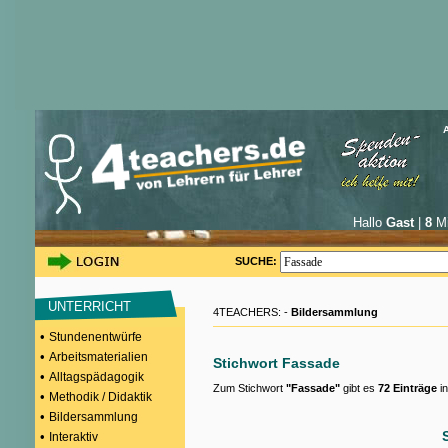
Hallo
Gast
|
8
Mi
SUCHE:
UNTERRICHT
4TEACHERS: -
Bildersammlung
•
Stundenentwürfe
•
Arbeitsmaterialien
Stichwort Fassade
•
Alltagspädagogik
Zum Stichwort
"Fassade"
gibt es
72 Einträge
in
•
Methodik / Didaktik
•
Bildersammlung
•
Interaktiv