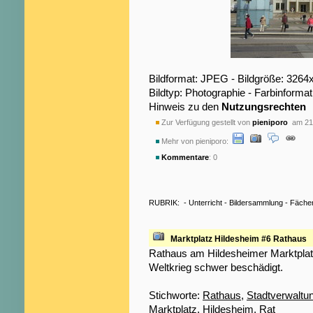
Bildformat: JPEG - Bildgröße: 3264
Bildtyp: Photographie - Farbinformat
Hinweis zu den
Nutzungsrechten
Zur Verfügung gestellt von
pieniporo
am 21.
Mehr von pieniporo:
Kommentare
: 0
RUBRIK:
-
Unterricht
-
Bildersammlung
-
Fäche
Marktplatz Hildesheim #6 Rathaus
Rathaus am Hildesheimer Marktplat
Weltkrieg schwer beschädigt.
Stichworte:
Rathaus
,
Stadtverwaltu
Marktplatz
,
Hildesheim
,
Rat