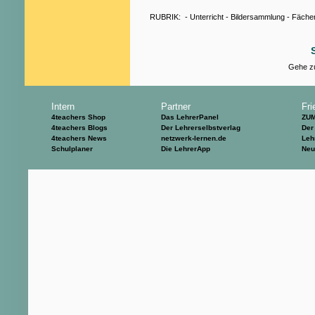
RUBRIK:
-
Unterricht
-
Bildersammlung
-
Fäche
Gehe zu
Intern
Partner
Fri
4teachers Shop
Das LehrerPanel
ZU
4teachers Blogs
Der Lehrerselbstverlag
Der
4teachers News
netzwerk-lernen.de
Leh
Schulplaner
Die LehrerApp
Neu