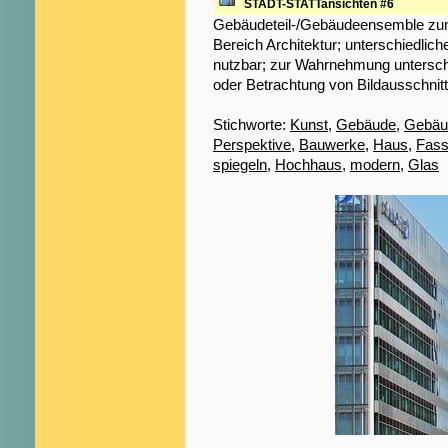
STADT-STATTansichten #6
Gebäudeteil-/Gebäudeensemble zum
Bereich Architektur; unterschiedliche
nutzbar; zur Wahrnehmung untersch
oder Betrachtung von Bildausschnit
Stichworte:
Kunst
,
Gebäude
,
Gebäud
Perspektive
,
Bauwerke
,
Haus
,
Fas
spiegeln
,
Hochhaus
,
modern
,
Glas