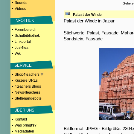
•
Sounds
Gehe zu
•
Videos
Palast der Winde
Palast der Winde in Jaipur
INFOTHEK
•
Forenbereich
Stichworte:
Palast
,
Fassade
,
Mahar
•
Schulbibliothek
Sandstein
,
Fassade
•
Linkportal
•
Just4tea
•
Wiki
SERVICE
•
Shop4teachers
•
Kürzere URLs
•
4teachers Blogs
•
News4teachers
•
Stellenangebote
ÜBER UNS
•
Kontakt
•
Was bringt's?
Bildformat: JPEG - Bildgröße: 2304
•
Mediadaten