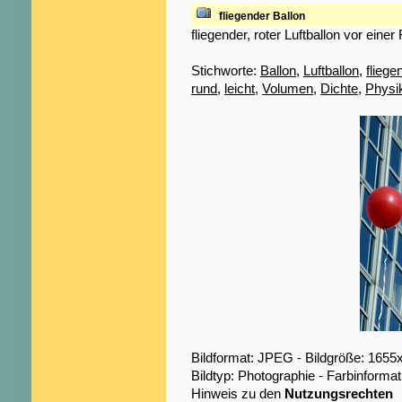
fliegender Ballon
fliegender, roter Luftballon vor eine
Stichworte:
Ballon
,
Luftballon
,
fliege
rund
,
leicht
,
Volumen
,
Dichte
,
Physi
Bildformat: JPEG - Bildgröße: 1655
Bildtyp: Photographie - Farbinformat
Hinweis zu den
Nutzungsrechten