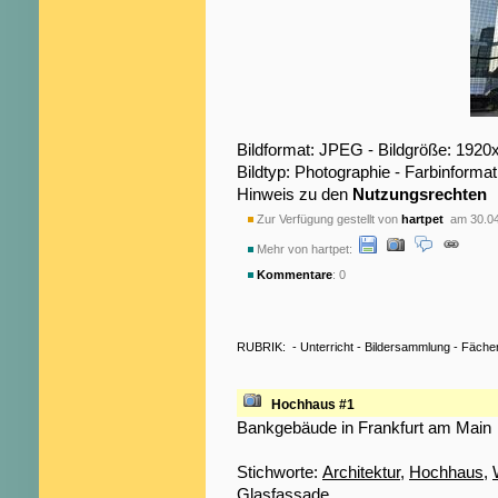
Bildformat: JPEG - Bildgröße: 1920
Bildtyp: Photographie - Farbinformat
Hinweis zu den
Nutzungsrechten
Zur Verfügung gestellt von
hartpet
am 30.04
Mehr von hartpet:
Kommentare
: 0
RUBRIK:
-
Unterricht
-
Bildersammlung
-
Fäche
Hochhaus #1
Bankgebäude in Frankfurt am Main
Stichworte:
Architektur
,
Hochhaus
,
Glasfassade