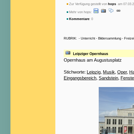
Zur Verfügung gestellt von
hops
am 07.03.2
Mehr von hops:
Kommentare
: 0
RUBRIK:
-
Unterricht
-
Bildersammlung
-
Freizei
Leipziger Opernhaus
Opernhaus am Augustusplatz
Stichworte:
Leipzig
,
Musik
,
Oper
,
H
Eingangsbereich
,
Sandstein
,
Fenste