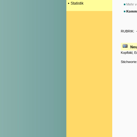
•
Statistik
Mehr v
Komme
RUBRIK:
Neu
Kopfbild, 
Stichworte