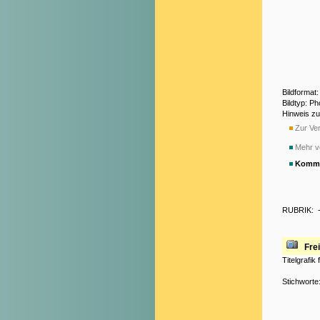
Bildformat
Bildtyp: P
Hinweis z
Zur Ver
Mehr v
Komme
RUBRIK:
Frei
Titelgrafik
Stichworte