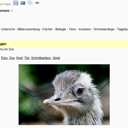
on hops:
ntare
: 0
-
Unterricht
-
Bildersammlung
-
Fächer
-
Biologie
-
Tiere
-
Insekten
-
Schmetterlinge
-
Tagpfa
gier
Emu im Zoo
:
Emu
,
Zoo
,
Kopf
,
Tier
,
Schreibanlass
,
Vogel