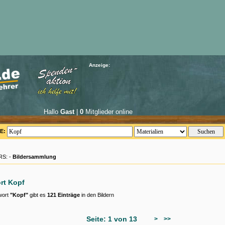
Anzeige:
Hallo
Gast
|
0
Mitglieder online
E:
S: -
Bildersammlung
rt Kopf
wort
"Kopf"
gibt es
121 Einträge
in den Bildern
Seite: 1 von 13
>
>>