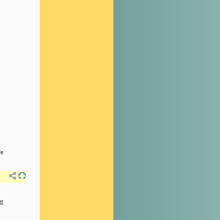
fe
er