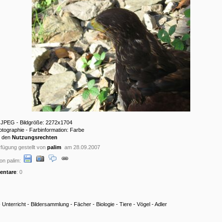
: JPEG - Bildgröße: 2272x1704
hotographie - Farbinformation: Farbe
u den
Nutzungsrechten
fügung gestellt von
palim
am 28.09.2007
on palim:
ntare
: 0
-
Unterricht
-
Bildersammlung
-
Fächer
-
Biologie
-
Tiere
-
Vögel
-
Adler