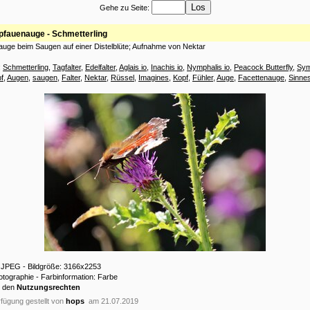
Gehe zu Seite:
pfauenauge - Schmetterling
uge beim Saugen auf einer Distelblüte; Aufnahme von Nektar
:
Schmetterling
,
Tagfalter
,
Edelfalter
,
Aglais io
,
Inachis io
,
Nymphalis io
,
Peacock Butterfly
,
Sym
f
,
Augen
,
saugen
,
Falter
,
Nektar
,
Rüssel
,
Imagines
,
Kopf
,
Fühler
,
Auge
,
Facettenauge
,
Sinne
: JPEG - Bildgröße: 3166x2253
hotographie - Farbinformation: Farbe
u den
Nutzungsrechten
fügung gestellt von
hops
am 21.07.2019