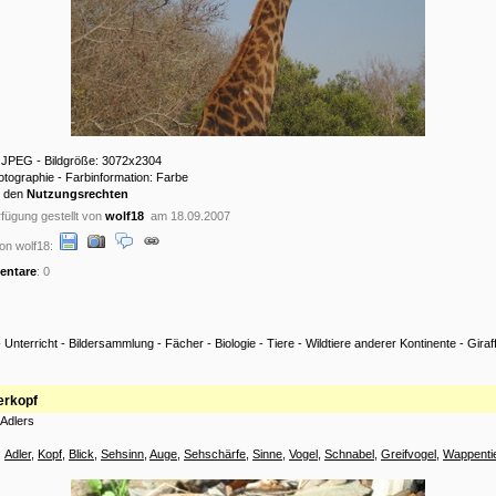
: JPEG - Bildgröße: 3072x2304
hotographie - Farbinformation: Farbe
u den
Nutzungsrechten
fügung gestellt von
wolf18
am 18.09.2007
on wolf18:
ntare
: 0
-
Unterricht
-
Bildersammlung
-
Fächer
-
Biologie
-
Tiere
-
Wildtiere anderer Kontinente
-
Giraf
erkopf
 Adlers
:
Adler
,
Kopf
,
Blick
,
Sehsinn
,
Auge
,
Sehschärfe
,
Sinne
,
Vogel
,
Schnabel
,
Greifvogel
,
Wappenti