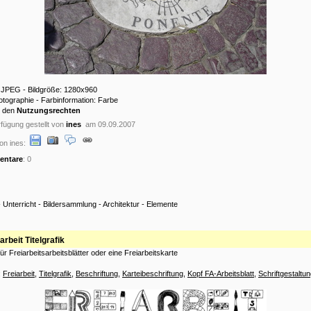
: JPEG - Bildgröße: 1280x960
hotographie - Farbinformation: Farbe
u den
Nutzungsrechten
fügung gestellt von
ines
am 09.09.2007
on ines:
ntare
: 0
-
Unterricht
-
Bildersammlung
-
Architektur
-
Elemente
arbeit Titelgrafik
 für Freiarbeitsarbeitsblätter oder eine Freiarbeitskarte
:
Freiarbeit
,
Titelgrafik
,
Beschriftung
,
Karteibeschriftung
,
Kopf FA-Arbeitsblatt
,
Schriftgestaltu