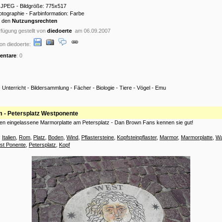
: JPEG - Bildgröße: 775x517
hotographie - Farbinformation: Farbe
u den
Nutzungsrechten
fügung gestellt von
diedoerte
am 06.09.2007
on diedoerte:
ntare
: 0
-
Unterricht
-
Bildersammlung
-
Fächer
-
Biologie
-
Tiere
-
Vögel
-
Emu
 - Petersplatz Westponente
en eingelassene Marmorplatte am Petersplatz - Dan Brown Fans kennen sie gut!
:
Italien
,
Rom
,
Platz
,
Boden
,
Wind
,
Pflastersteine
,
Kopfsteinpflaster
,
Marmor
,
Marmorplatte
,
W
st Ponente
,
Petersplatz
,
Kopf