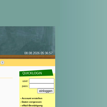
08.08.2026 05:36:57
QUICKLOGIN
user:
pass:
- Account erstellen
- Daten vergessen
- eMail-Bestätigung