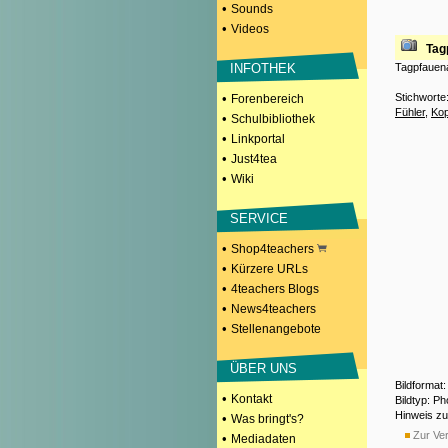
•
Sounds
•
Videos
Tag
Tagpfauena
INFOTHEK
Stichworte
•
Forenbereich
Fühler
,
Kop
•
Schulbibliothek
•
Linkportal
•
Just4tea
•
Wiki
SERVICE
•
Shop4teachers
•
Kürzere URLs
•
4teachers Blogs
•
News4teachers
•
Stellenangebote
ÜBER UNS
Bildformat
•
Kontakt
Bildtyp: P
Hinweis z
•
Was bringt's?
Zur Ver
•
Mediadaten