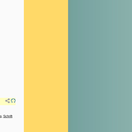
ng
,
Schrift