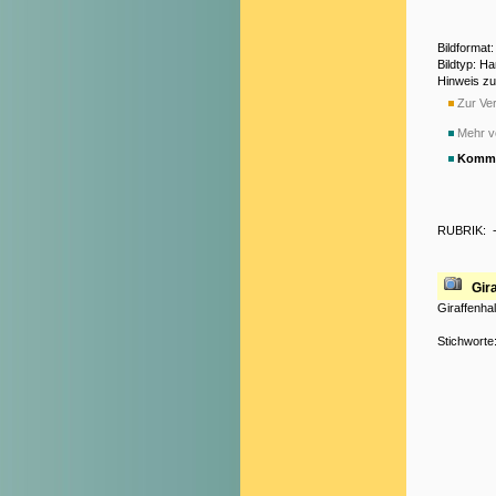
Bildformat
Bildtyp: H
Hinweis z
Zur Ver
Mehr v
Komme
RUBRIK:
Gir
Giraffenhal
Stichworte