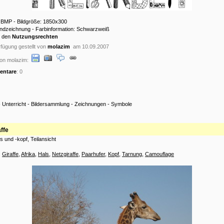
: BMP - Bildgröße: 1850x300
andzeichnung - Farbinformation: Schwarzweiß
u den
Nutzungsrechten
fügung gestellt von
molazim
am 10.09.2007
on molazim:
ntare
: 0
-
Unterricht
-
Bildersammlung
-
Zeichnungen
-
Symbole
affe
s und -kopf, Teilansicht
:
Giraffe
,
Afrika
,
Hals
,
Netzgiraffe
,
Paarhufer
,
Kopf
,
Tarnung
,
Camouflage