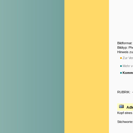
Bildformat
Bildtyp: P
Hinweis z
Zur Ver
Mehr v
Komme
RUBRIK:
Adl
Kopf eines
Stichworte