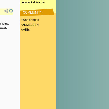
- Account aktivieren
COMMUNITY
• Was bringt´s
metrie
,
• ANMELDEN
sorgan
• AGBs