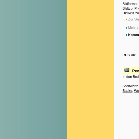
Bildformat
Bildtyp: P
Hinweis z
Zur Ver
Mehr v
Komme
RUBRIK:
Rom
In den Bod
Stichworte
Backe
,
We