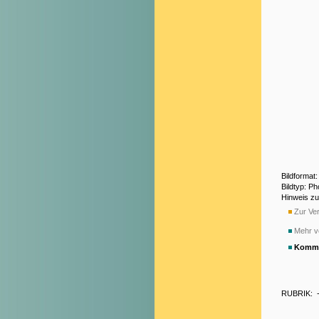
Bildformat
Bildtyp: P
Hinweis z
Zur Ver
Mehr v
Komme
RUBRIK: