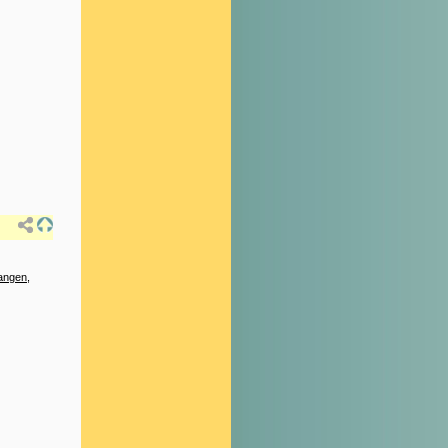
angen
,