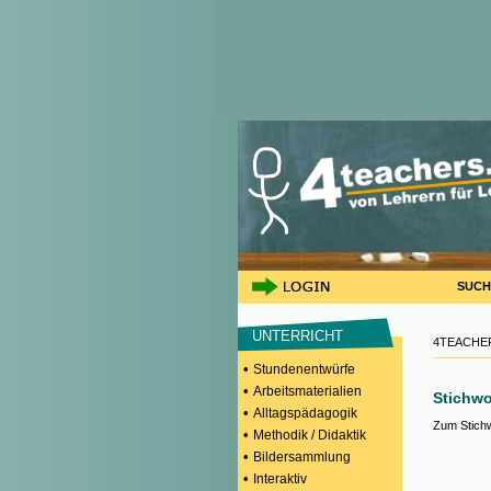
SUCH
UNTERRICHT
4TEACHER
•
Stundenentwürfe
•
Arbeitsmaterialien
Stichwo
•
Alltagspädagogik
Zum Stich
•
Methodik / Didaktik
•
Bildersammlung
•
Interaktiv