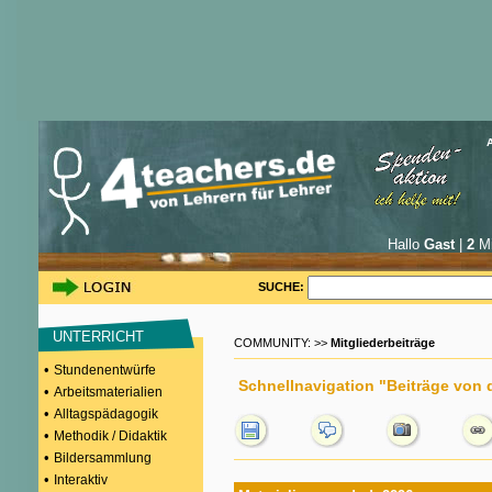
Hallo
Gast
|
2
Mi
SUCHE:
UNTERRICHT
COMMUNITY: >>
Mitgliederbeiträge
•
Stundenentwürfe
Schnellnavigation "Beiträge von
•
Arbeitsmaterialien
•
Alltagspädagogik
•
Methodik / Didaktik
•
Bildersammlung
•
Interaktiv