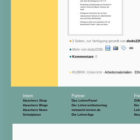
2 Seiten, zur Verfügung gestellt von
dodo22
Mehr von dodo2296:
Kommentare
: 0
RUBRIK:
Unterricht -
Arbeitsmaterialien
-
Eth
Intern
Partner
Fri
4teachers Shop
Das LehrerPanel
ZU
4teachers Blogs
Der Lehrerselbstverlag
Der
4teachers News
netzwerk-lernen.de
Leh
Schulplaner
Die LehrerApp
Neu