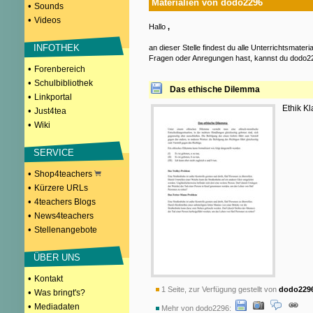
Materialien von dodo2296
•
Sounds
•
Videos
Hallo
,
INFOTHEK
an dieser Stelle findest du alle Unterrichtsmater
Fragen oder Anregungen hast, kannst du dodo22
•
Forenbereich
•
Schulbibliothek
Das ethische Dilemma
•
Linkportal
Ethik Kl
•
Just4tea
•
Wiki
SERVICE
•
Shop4teachers
•
Kürzere URLs
•
4teachers Blogs
•
News4teachers
•
Stellenangebote
ÜBER UNS
•
Kontakt
1 Seite, zur Verfügung gestellt von
dodo229
•
Was bringt's?
•
Mediadaten
Mehr von dodo2296: