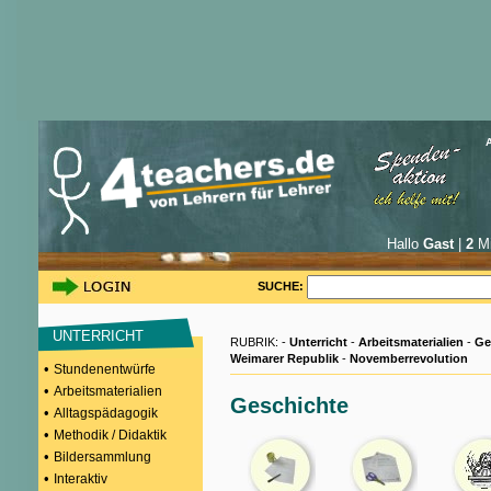
Hallo
Gast
|
2
Mi
SUCHE:
UNTERRICHT
RUBRIK: -
Unterricht
-
Arbeitsmaterialien
-
Ge
Weimarer Republik
-
Novemberrevolution
•
Stundenentwürfe
•
Arbeitsmaterialien
Geschichte
•
Alltagspädagogik
•
Methodik / Didaktik
•
Bildersammlung
•
Interaktiv