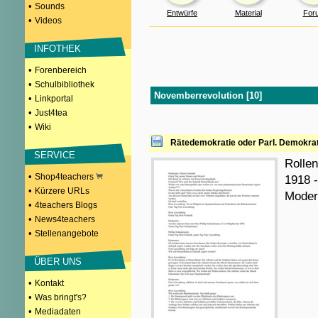
•
Sounds
Entwürfe
Material
For
•
Videos
INFOTHEK
•
Forenbereich
•
Schulbibliothek
Novemberrevolution [10]
•
Linkportal
•
Just4tea
•
Wiki
Rätedemokratie oder Parl. Demokra
SERVICE
Rollen
•
Shop4teachers
1918 
•
Kürzere URLs
Modera
•
4teachers Blogs
•
News4teachers
•
Stellenangebote
ÜBER UNS
•
Kontakt
•
Was bringt's?
•
Mediadaten