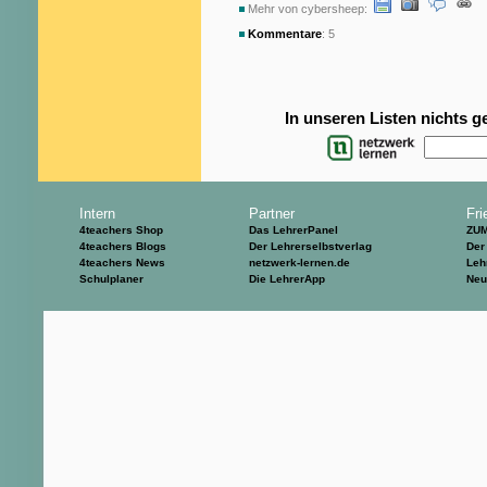
Mehr von cybersheep:
Kommentare
: 5
In unseren Listen nichts 
Intern
Partner
Fri
4teachers Shop
Das LehrerPanel
ZU
4teachers Blogs
Der Lehrerselbstverlag
Der
4teachers News
netzwerk-lernen.de
Leh
Schulplaner
Die LehrerApp
Neu