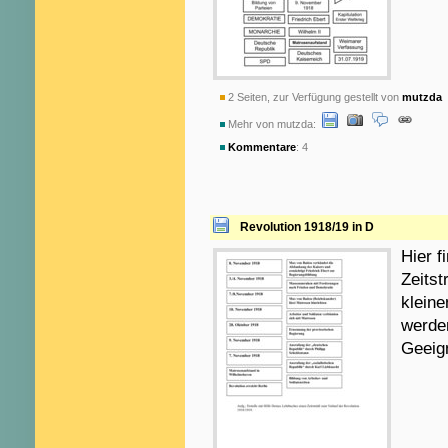
2 Seiten, zur Verfügung gestellt von
mutzda
a
Mehr von mutzda:
Kommentare
: 4
Revolution 1918/19 in D
Hier f
Zeitst
kleine
werde
Geeign