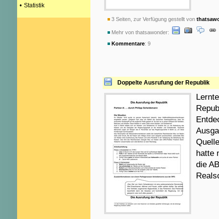
•
Statistik
3 Seiten, zur Verfügung gestellt von
thatsaw
Mehr von thatsawonder:
Kommentare
: 9
Doppelte Ausrufung der Republik
Lernt
Republ
Entde
Ausgab
Quell
hatte
die AB
Reals