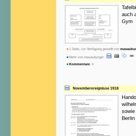
Tafelb
auch a
Gym
1 Seite, zur Verfügung gestellt von
maxaubur
Mehr von maxauburger:
Kommentare
: 4
Novemberereignisse 1918
Hando
wilhel
sowie
Berlin