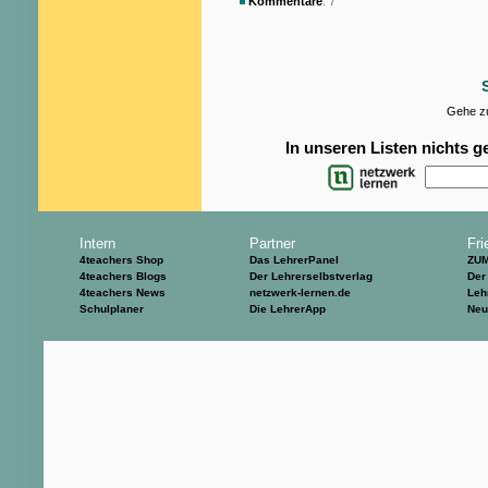
Kommentare
: 7
Gehe zu
In unseren Listen nichts 
Intern
Partner
Fri
4teachers Shop
Das LehrerPanel
ZU
4teachers Blogs
Der Lehrerselbstverlag
Der
4teachers News
netzwerk-lernen.de
Leh
Schulplaner
Die LehrerApp
Neu