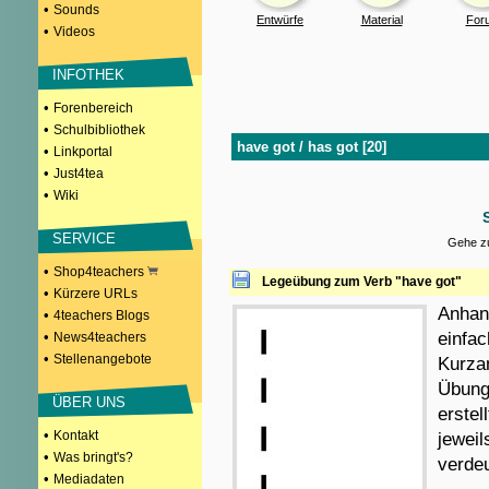
•
Sounds
Entwürfe
Material
For
•
Videos
INFOTHEK
•
Forenbereich
•
Schulbibliothek
have got / has got [20]
•
Linkportal
•
Just4tea
•
Wiki
SERVICE
Gehe zu
•
Shop4teachers
Legeübung zum Verb "have got"
•
Kürzere URLs
Anhan
•
4teachers Blogs
•
einfa
News4teachers
•
Stellenangebote
Kurzan
Übung 
ÜBER UNS
erste
•
Kontakt
jeweil
•
Was bringt's?
verdeu
•
Mediadaten