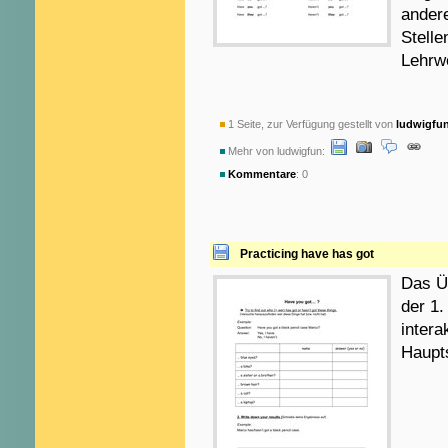
andere
Stelle
Lehrw
1 Seite, zur Verfügung gestellt von
ludwigfu
Mehr von ludwigfun:
Kommentare
: 0
Practicing have has got
Das Ü
der 1
intera
Haupt