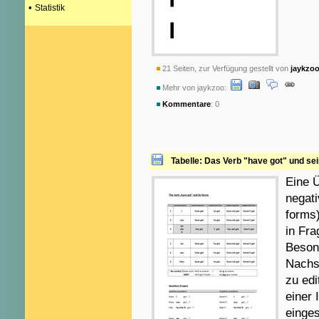
•
Statistik
21 Seiten, zur Verfügung gestellt von
jaykzo
Mehr von jaykzoo:
Kommentare
: 0
Tabelle: Das Verb "have got" und s
Eine Ü
negat
forms
in Fr
Beson
Nachs
zu edi
einer 
einges