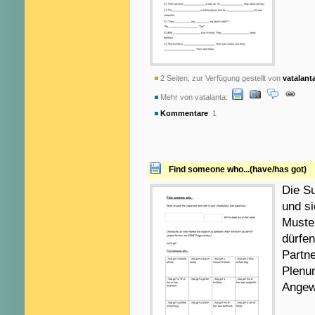
2 Seiten, zur Verfügung gestellt von
vatalant
Mehr von vatalanta:
Kommentare
: 1
Find someone who...(have/has got)
Die S
und si
Muster
dürfe
Partn
Plenum
Angewe