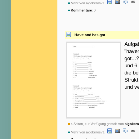
Mehr von aigokeros71:
Kommentare
: 0
Have and has got
Aufga
"haven
got...
und 6 
die b
Struk
und ve
4 Seiten, zur Verfügung gestellt von
aigoker
Mehr von aigokeros71: