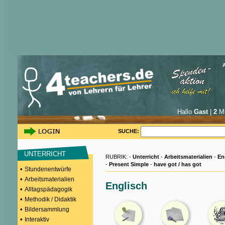
Hallo
Gast
|
2
Mi
SUCHE:
UNTERRICHT
RUBRIK: -
Unterricht
-
Arbeitsmaterialien
-
En
-
Present Simple
-
have got / has got
•
Stundenentwürfe
•
Arbeitsmaterialien
Englisch
•
Alltagspädagogik
•
Methodik / Didaktik
•
Bildersammlung
•
Interaktiv