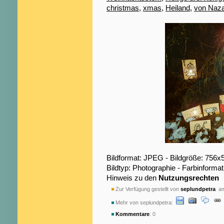
christmas
,
xmas
,
Heiland
,
von Naza
Bildformat: JPEG - Bildgröße: 756x
Bildtyp: Photographie - Farbinformat
Hinweis zu den
Nutzungsrechten
Zur Verfügung gestellt von
seplundpetra
am
Mehr von seplundpetra:
Kommentare
: 0