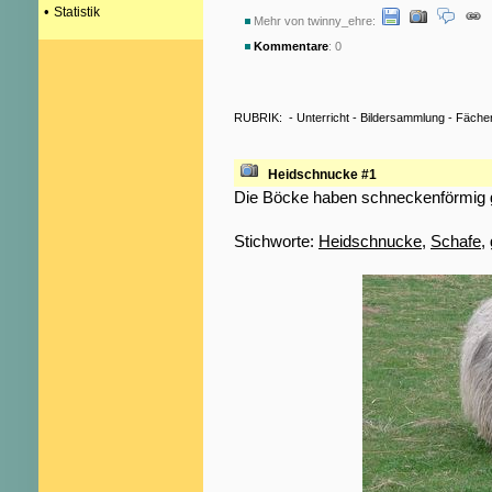
•
Statistik
Mehr von twinny_ehre:
Kommentare
: 0
RUBRIK:
-
Unterricht
-
Bildersammlung
-
Fäche
Heidschnucke #1
Die Böcke haben schneckenförmig 
Stichworte:
Heidschnucke
,
Schafe
,