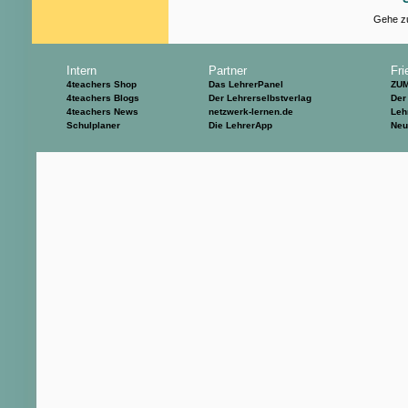
Gehe zu
Intern
Partner
Fri
4teachers Shop
Das LehrerPanel
ZU
4teachers Blogs
Der Lehrerselbstverlag
Der
4teachers News
netzwerk-lernen.de
Leh
Schulplaner
Die LehrerApp
Neu