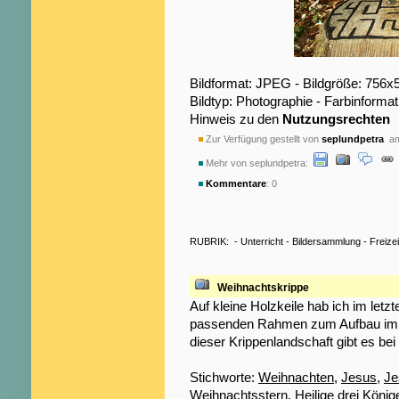
Bildformat: JPEG - Bildgröße: 756x
Bildtyp: Photographie - Farbinformat
Hinweis zu den
Nutzungsrechten
Zur Verfügung gestellt von
seplundpetra
am
Mehr von seplundpetra:
Kommentare
: 0
RUBRIK:
-
Unterricht
-
Bildersammlung
-
Freizei
Weihnachtskrippe
Auf kleine Holzkeile hab ich im letz
passenden Rahmen zum Aufbau im h
dieser Krippenlandschaft gibt es b
Stichworte:
Weihnachten
,
Jesus
,
Je
Weihnachtsstern
,
Heilige drei König