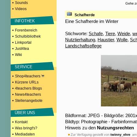
•
Sounds
Gehe zu
•
Videos
Schafherde
Eine Schafherde im Winter
INFOTHEK
•
Forenbereich
Stichworte:
Schafe
,
Tiere
,
Weide
,
w
•
Schulbibliothek
Nutztierhaltung
,
Haustier
,
Wolle
,
Sch
•
Linkportal
Landschaftspflege
•
Just4tea
•
Wiki
SERVICE
•
Shop4teachers
•
Kürzere URLs
•
4teachers Blogs
•
News4teachers
•
Stellenangebote
ÜBER UNS
Bildformat: JPEG - Bildgröße: 2601
Bildtyp: Photographie - Farbinformat
•
Kontakt
Hinweis zu den
Nutzungsrechten
•
Was bringt's?
•
Mediadaten
Zur Verfügung gestellt von
twinny_ehre
am 