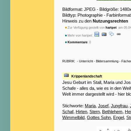
Bildformat: JPEG - Bildgröße: 1480
Bildtyp: Photographie - Farbinformat
Hinweis zu den
Nutzungsrechten
Zur Verfügung gestellt von
hartpet
am 05.04
Mehr von hartpet:
Kommentare
: 0
RUBRIK:
-
Unterricht
-
Bildersammlung
-
Fäche
Krippenlandschaft
Jesu Geburt im Stall, Maria und Jose
Schafe - alles da, wie es in den We
Welt immer dargestellt wird - hier b
Stichworte:
Maria
,
Josef
,
Jungfrau
,
Schaf
,
Hirten
,
Stern
,
Bethlehem
,
Hei
Wimmelbild
,
Gottes Sohn
,
Engel
,
St