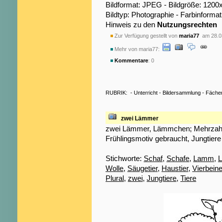
Bildformat: JPEG - Bildgröße: 1200
Bildtyp: Photographie - Farbinformat
Hinweis zu den
Nutzungsrechten
Zur Verfügung gestellt von
maria77
am 28.0
Mehr von maria77:
Kommentare
: 0
RUBRIK:
-
Unterricht
-
Bildersammlung
-
Fäche
zwei Lämmer
zwei Lämmer, Lämmchen; Mehrzahl; 
Frühlingsmotiv gebraucht, Jungtiere
Stichworte:
Schaf
,
Schafe
,
Lamm
,
Wolle
,
Säugetier
,
Haustier
,
Vierbeine
Plural
,
zwei
,
Jungtiere
,
Tiere