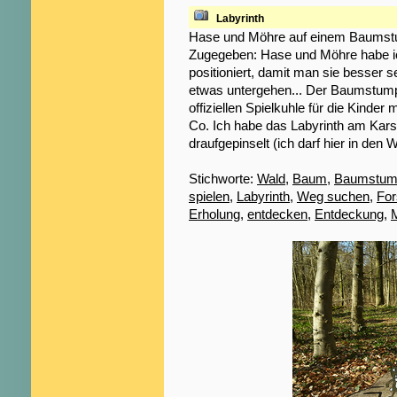
Labyrinth
Hase und Möhre auf einem Baumstum
Zugegeben: Hase und Möhre habe ich
positioniert, damit man sie besser s
etwas untergehen... Der Baumstumpf
offiziellen Spielkuhle für die Kind
Co. Ich habe das Labyrinth am Kars
draufgepinselt (ich darf hier in den
Stichworte:
Wald
,
Baum
,
Baumstum
spielen
,
Labyrinth
,
Weg suchen
,
For
Erholung
,
entdecken
,
Entdeckung
,