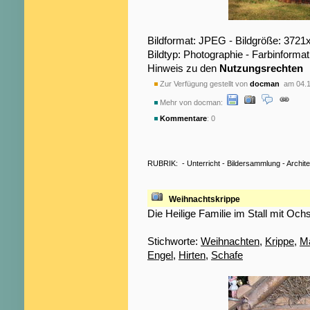
Bildformat: JPEG - Bildgröße: 3721
Bildtyp: Photographie - Farbinformat
Hinweis zu den
Nutzungsrechten
Zur Verfügung gestellt von
docman
am 04.1
Mehr von docman:
Kommentare
: 0
RUBRIK:
-
Unterricht
-
Bildersammlung
-
Archite
Weihnachtskrippe
Die Heilige Familie im Stall mit Och
Stichworte:
Weihnachten
,
Krippe
,
Ma
Engel
,
Hirten
,
Schafe