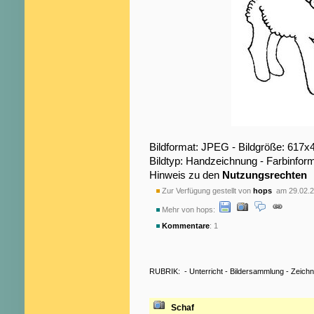
Bildformat: JPEG - Bildgröße: 617x
Bildtyp: Handzeichnung - Farbinfor
Hinweis zu den
Nutzungsrechten
Zur Verfügung gestellt von
hops
am 29.02.2
Mehr von hops:
Kommentare
: 1
RUBRIK:
-
Unterricht
-
Bildersammlung
-
Zeich
Schaf