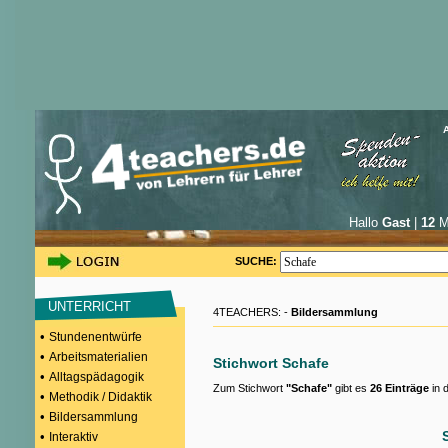
Hallo
Gast
|
12
Mi
SUCHE:
UNTERRICHT
4TEACHERS: -
Bildersammlung
•
Stundenentwürfe
•
Arbeitsmaterialien
Stichwort Schafe
•
Alltagspädagogik
Zum Stichwort
"Schafe"
gibt es
26 Einträge
in 
•
Methodik / Didaktik
•
Bildersammlung
•
Interaktiv